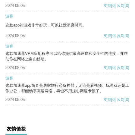
2024-08-05
支持
[0]
反对
[0]
游客
这款app的游戏非常好玩，可以让我消磨时间。
2024-08-05
支持
[0]
反对
[0]
游客
这款加速器VPM应用程序可以给你提供最高速度和安全性的连接，并帮
助你在网络上自由移动。
2024-08-05
支持
[0]
反对
[0]
游客
这款加速器app简直是居家旅行必备神器，无论是看视频、玩游戏还是工
作办公，都能畅享高速网络，再也不用担心网速卡顿了。
2024-08-05
支持
[0]
反对
[0]
友情链接