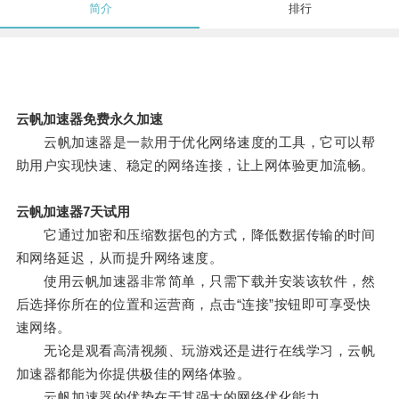
简介
排行
云帆加速器免费永久加速
云帆加速器是一款用于优化网络速度的工具，它可以帮
助用户实现快速、稳定的网络连接，让上网体验更加流畅。
云帆加速器7天试用
它通过加密和压缩数据包的方式，降低数据传输的时间
和网络延迟，从而提升网络速度。
使用云帆加速器非常简单，只需下载并安装该软件，然
后选择你所在的位置和运营商，点击“连接”按钮即可享受快
速网络。
无论是观看高清视频、玩游戏还是进行在线学习，云帆
加速器都能为你提供极佳的网络体验。
云帆加速器的优势在于其强大的网络优化能力。