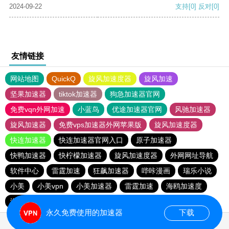
2024-09-22
支持
[0]
反对
[0]
友情链接
网站地图
QuickQ
旋风加速度器
旋风加速
坚果加速器
tiktok加速器
狗急加速器官网
免费vqn外网加速
小蓝鸟
优途加速器官网
风驰加速器
旋风加速器
免费vps加速器外网苹果版
旋风加速度器
快连加速器
快连加速器官网入口
原子加速器
快鸭加速器
快柠檬加速器
旋风加速度器
外网网址导航
软件中心
雷霆加速
狂飙加速器
哔咔漫画
瑞乐小说
小美
小美vpn
小美加速器
雷霆加速
海鸥加速度
海鸥加速器下载
雷霆加速版ins
雷霆加速下载
永久免费使用的加速器
下载