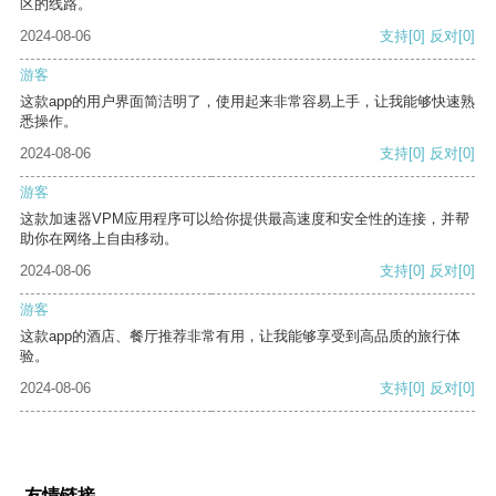
区的线路。
2024-08-06
支持
[0]
反对
[0]
游客
这款app的用户界面简洁明了，使用起来非常容易上手，让我能够快速熟
悉操作。
2024-08-06
支持
[0]
反对
[0]
游客
这款加速器VPM应用程序可以给你提供最高速度和安全性的连接，并帮
助你在网络上自由移动。
2024-08-06
支持
[0]
反对
[0]
游客
这款app的酒店、餐厅推荐非常有用，让我能够享受到高品质的旅行体
验。
2024-08-06
支持
[0]
反对
[0]
友情链接