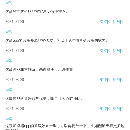
游客
这款软件的价格非常实惠，值得推荐。
2024-08-06
支持
[0]
反对
[0]
游客
这款app的音乐资源非常优质，可以让我尽情享受音乐的魅力。
2024-08-06
支持
[0]
反对
[0]
游客
这款游戏非常好玩，画面精美，玩法丰富。
2024-08-06
支持
[0]
反对
[0]
游客
这款游戏的音乐非常优美，听了让人心旷神怡。
2024-08-06
支持
[0]
反对
[0]
游客
这款加速器app的加速效果一般，可以再提升一下，比如能够支持更多地