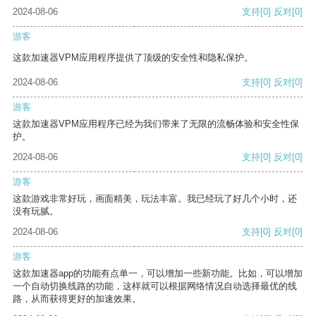
2024-08-06
支持
[0]
反对
[0]
游客
这款加速器VPM应用程序提供了顶级的安全性和隐私保护。
2024-08-06
支持
[0]
反对
[0]
游客
这款加速器VPM应用程序已经为我们带来了无限的流畅体验和安全性保
护。
2024-08-06
支持
[0]
反对
[0]
游客
这款游戏非常好玩，画面精美，玩法丰富。我已经玩了好几个小时，还
没有玩腻。
2024-08-06
支持
[0]
反对
[0]
游客
这款加速器app的功能有点单一，可以增加一些新功能。比如，可以增加
一个自动切换线路的功能，这样就可以根据网络情况自动选择最优的线
路，从而获得更好的加速效果。