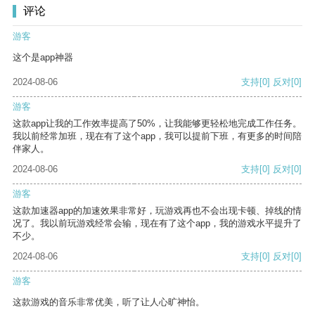
评论
游客
这个是app神器
2024-08-06
支持
[0]
反对
[0]
游客
这款app让我的工作效率提高了50%，让我能够更轻松地完成工作任务。
我以前经常加班，现在有了这个app，我可以提前下班，有更多的时间陪
伴家人。
2024-08-06
支持
[0]
反对
[0]
游客
这款加速器app的加速效果非常好，玩游戏再也不会出现卡顿、掉线的情
况了。我以前玩游戏经常会输，现在有了这个app，我的游戏水平提升了
不少。
2024-08-06
支持
[0]
反对
[0]
游客
这款游戏的音乐非常优美，听了让人心旷神怡。