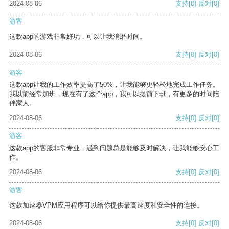
2024-08-06
支持
[0]
反对
[0]
游客
这款app的游戏非常好玩，可以让我消磨时间。
2024-08-06
支持
[0]
反对
[0]
游客
这款app让我的工作效率提高了50%，让我能够更轻松地完成工作任务。
我以前经常加班，现在有了这个app，我可以提前下班，有更多的时间陪
伴家人。
2024-08-06
支持
[0]
反对
[0]
游客
这款app的客服非常专业，遇到问题总是能够及时解决，让我能够安心工
作。
2024-08-06
支持
[0]
反对
[0]
游客
这款加速器VPM应用程序可以给你提供最高速度和安全性的连接。
2024-08-06
支持
[0]
反对
[0]