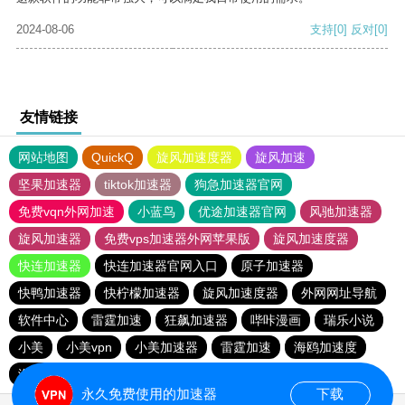
2024-08-06
支持
[0]
反对
[0]
友情链接
网站地图
QuickQ
旋风加速度器
旋风加速
坚果加速器
tiktok加速器
狗急加速器官网
免费vqn外网加速
小蓝鸟
优途加速器官网
风驰加速器
旋风加速器
免费vps加速器外网苹果版
旋风加速度器
快连加速器
快连加速器官网入口
原子加速器
快鸭加速器
快柠檬加速器
旋风加速度器
外网网址导航
软件中心
雷霆加速
狂飙加速器
哔咔漫画
瑞乐小说
小美
小美vpn
小美加速器
雷霆加速
海鸥加速度
海鸥加速器下载
雷霆加速版ins
雷霆加速下载
永久免费使用的加速器
下载