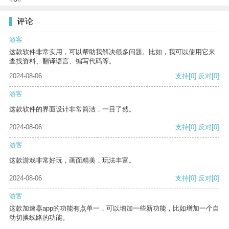
评论
游客
这款软件非常实用，可以帮助我解决很多问题。比如，我可以使用它来
查找资料、翻译语言、编写代码等。
2024-08-06
支持
[0]
反对
[0]
游客
这款软件的界面设计非常简洁，一目了然。
2024-08-06
支持
[0]
反对
[0]
游客
这款游戏非常好玩，画面精美，玩法丰富。
2024-08-06
支持
[0]
反对
[0]
游客
这款加速器app的功能有点单一，可以增加一些新功能，比如增加一个自
动切换线路的功能。