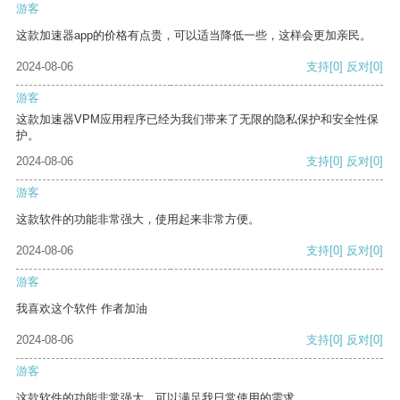
游客
这款加速器app的价格有点贵，可以适当降低一些，这样会更加亲民。
2024-08-06
支持
[0]
反对
[0]
游客
这款加速器VPM应用程序已经为我们带来了无限的隐私保护和安全性保
护。
2024-08-06
支持
[0]
反对
[0]
游客
这款软件的功能非常强大，使用起来非常方便。
2024-08-06
支持
[0]
反对
[0]
游客
我喜欢这个软件 作者加油
2024-08-06
支持
[0]
反对
[0]
游客
这款软件的功能非常强大，可以满足我日常使用的需求。