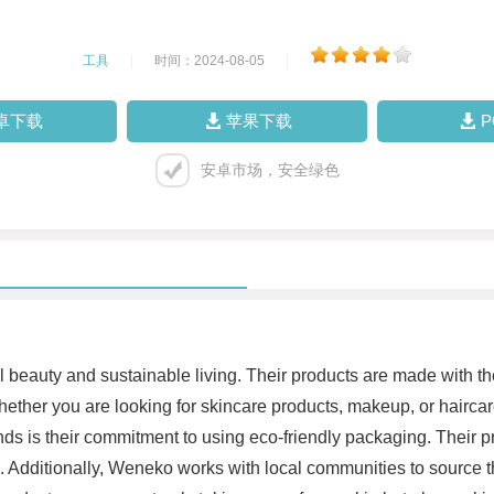
工具
|
时间：2024-08-05
|
卓下载
苹果下载
安卓市场，安全绿色
 beauty and sustainable living. Their products are made with the
. Whether you are looking for skincare products, makeup, or hair
nds is their commitment to using eco-friendly packaging. Their
l. Additionally, Weneko works with local communities to source t