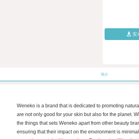
安
简介
Weneko is a brand that is dedicated to promoting natural
are not only good for your skin but also for the planet
the things that sets Weneko apart from other beauty bra
ensuring that their impact on the environment is minima