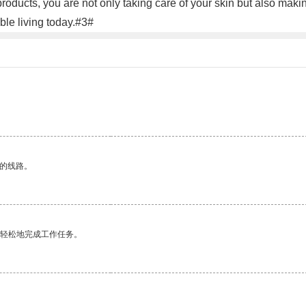
ducts, you are not only taking care of your skin but also makin
le living today.#3#
区的线路。
更轻松地完成工作任务。