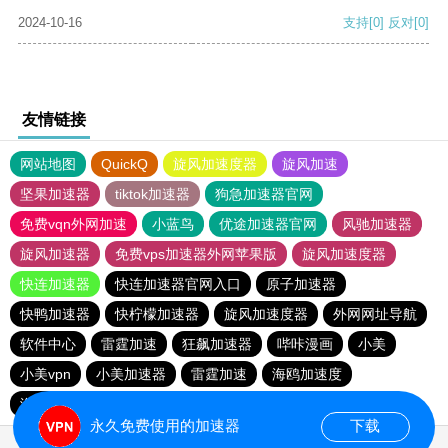
2024-10-16
支持
[0]
反对
[0]
友情链接
网站地图
QuickQ
旋风加速度器
旋风加速
坚果加速器
tiktok加速器
狗急加速器官网
免费vqn外网加速
小蓝鸟
优途加速器官网
风驰加速器
旋风加速器
免费vps加速器外网苹果版
旋风加速度器
快连加速器
快连加速器官网入口
原子加速器
快鸭加速器
快柠檬加速器
旋风加速度器
外网网址导航
软件中心
雷霆加速
狂飙加速器
哔咔漫画
小美
小美vpn
小美加速器
雷霆加速
海鸥加速度
海鸥加速器下载
雷霆加速版ins
雷霆加速下载
永久免费使用的加速器
下载