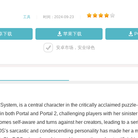
工具
|
时间：2024-09-23
|
卓下载
苹果下载
安卓市场，安全绿色
ystem, is a central character in the critically acclaimed puzzl
both Portal and Portal 2, challenging players with her sinister 
es self-aware and turns against her creators, leading to a series
S's sarcastic and condescending personality has made her a 