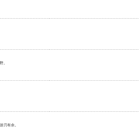
野。
。
中游刃有余。