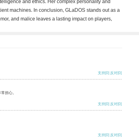
telligence and ethics. Her complex personality and
ntient machines. In conclusion, GLaDOS stands out as a
humor, and malice leaves a lasting impact on players,
支持
[0]
反对
[0]
非常担心。
支持
[0]
反对
[0]
支持
[0]
反对
[0]