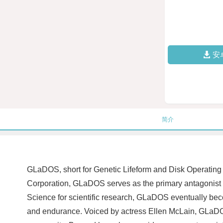
安
简介
GLaDOS, short for Genetic Lifeform and Disk Operating S
Corporation, GLaDOS serves as the primary antagonist in 
Science for scientific research, GLaDOS eventually becom
and endurance. Voiced by actress Ellen McLain, GLaDO