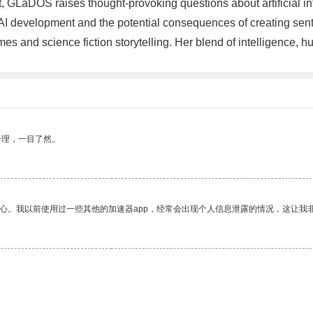
 GLaDOS raises thought-provoking questions about artificial in
 AI development and the potential consequences of creating se
es and science fiction storytelling. Her blend of intelligence, 
合理，一目了然。
放心。我以前使用过一些其他的加速器app，经常会出现个人信息泄露的情况，这让我