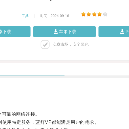
工具
|
时间：2024-09-16
|
卓下载
苹果下载
安卓市场，安全绿色
全可靠的网络连接。
制使用特定服务，蓝灯VP都能满足用户的需求。