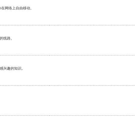
你在网络上自由移动。
区的线路。
己感兴趣的知识。