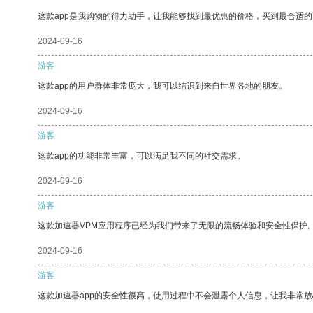
这款app是我购物的得力助手，让我能够找到最优惠的价格，买到最合适
2024-09-16
游客
这款app的用户群体非常庞大，我可以结识到来自世界各地的朋友。
2024-09-16
游客
这款app的功能非常丰富，可以满足我不同的社交需求。
2024-09-16
游客
这款加速器VPM应用程序已经为我们带来了无限的流畅体验和安全性保护
2024-09-16
游客
这款加速器app的安全性很高，使用过程中不会泄露个人信息，让我非常放