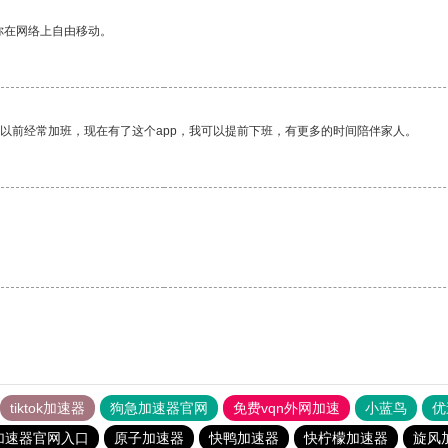
你在网络上自由移动。
我以前经常加班，现在有了这个app，我可以提前下班，有更多的时间陪伴家人。
tiktok加速器
狗急加速器官网
免费vqn外网加速
小蓝鸟
优
加速器官网入口
原子加速器
快鸭加速器
快柠檬加速器
旋风