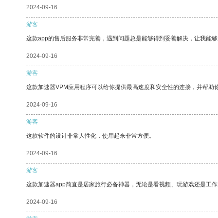
2024-09-16
游客
这款app的售后服务非常完善，遇到问题总是能够得到妥善解决，让我能
2024-09-16
游客
这款加速器VPM应用程序可以给你提供最高速度和安全性的连接，并帮助
2024-09-16
游客
这款软件的设计非常人性化，使用起来非常方便。
2024-09-16
游客
这款加速器app简直是居家旅行必备神器，无论是看视频、玩游戏还是工
2024-09-16