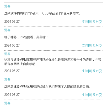
游客
这款软件的功能非常强大，可以满足我日常使用的需求。
2024-08-27
支持
[0]
反对
[0]
游客
梯子神器，ins随便看，美美哒！
2024-08-27
支持
[0]
反对
[0]
游客
这款加速器VPM应用程序可以给你提供最高速度和安全性的连接，并帮
助你在网络上自由移动。
2024-08-27
支持
[0]
反对
[0]
游客
这款加速器VPM应用程序已经为我们带来了无限的隐私和自由。
2024-08-27
支持
[0]
反对
[0]
游客