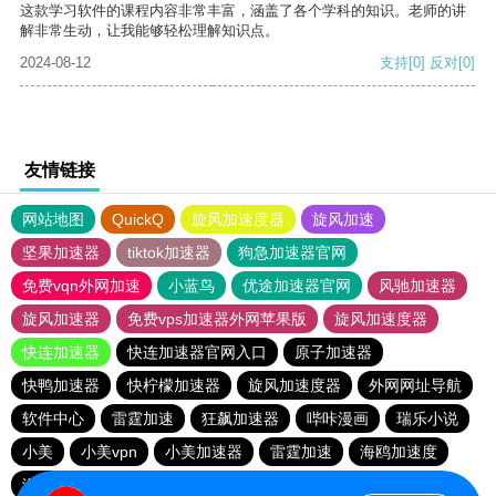
这款学习软件的课程内容非常丰富，涵盖了各个学科的知识。老师的讲
解非常生动，让我能够轻松理解知识点。
2024-08-12
支持
[0]
反对
[0]
友情链接
网站地图
QuickQ
旋风加速度器
旋风加速
坚果加速器
tiktok加速器
狗急加速器官网
免费vqn外网加速
小蓝鸟
优途加速器官网
风驰加速器
旋风加速器
免费vps加速器外网苹果版
旋风加速度器
快连加速器
快连加速器官网入口
原子加速器
快鸭加速器
快柠檬加速器
旋风加速度器
外网网址导航
软件中心
雷霆加速
狂飙加速器
哔咔漫画
瑞乐小说
小美
小美vpn
小美加速器
雷霆加速
海鸥加速度
海鸥加速器下载
雷霆加速版ins
雷霆加速下载